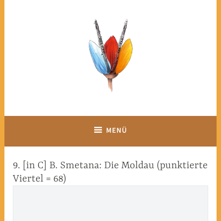
Zum
Inhalt
springen
MENÜ
9. [in C] B. Smetana: Die Moldau (punktierte
Viertel = 68)